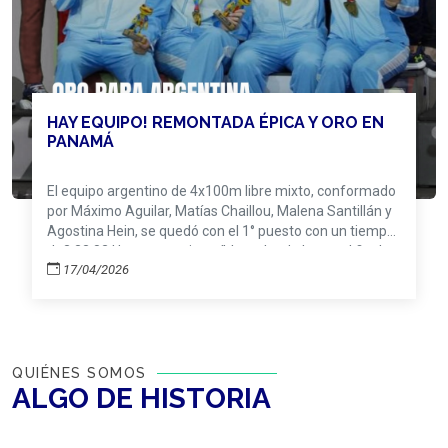
HAY EQUIPO! REMONTADA ÉPICA Y ORO EN
PANAMÁ
El equipo argentino de 4x100m libre mixto, conformado
por Máximo Aguilar, Matías Chaillou, Malena Santillán y
Agostina Hein, se quedó con el 1° puesto con un tiempo
de3:33.82.Una carrera increíble, peleada hasta el final y
17/04/2026
con una definición que qued
QUIÉNES SOMOS
ALGO DE
HISTORIA