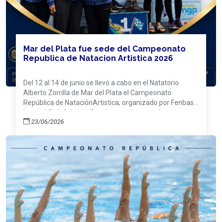
Mar del Plata fue sede del Campeonato
Republica de Natacion Artistica 2026
Del 12 al 14 de junio se llevó a cabo en el Natatorio
Alberto Zorrilla de Mar del Plata el Campeonato
República de NataciónArtistica, organizado por Fenbas
junto al Club Atlantis @nadoart.mdp y con el
23/06/2026
acompañamiento del EMDER@natatoriozorrillaEl
certamen reunió a deportistas de las provincias de
Buenos Aires, Santa Fe, Córdoba y Santiago del Estero,
con la participación de más de 30 nadadoras
marplatenses en las categorías Infantil, Juvenil, Junior y
Senior.Podios generales:GER Rosario - 292 puntos
@gersincroClub Atlantis Mar del Plata - 241 puntos
@nadoart.mdp3Nademos - 206 puntos
@nademosargentina