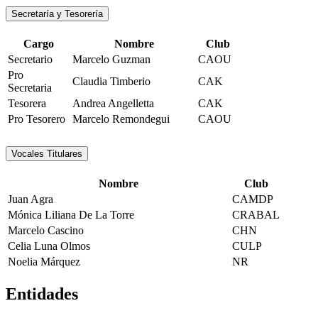
Secretaría y Tesorería
Cargo
Nombre
Club
Secretario
Marcelo Guzman
CAOU
Pro
Claudia Timberio
CAK
Secretaria
Tesorera
Andrea Angelletta
CAK
Pro Tesorero
Marcelo Remondegui
CAOU
Vocales Titulares
Nombre
Club
Juan Agra
CAMDP
Mónica Liliana De La Torre
CRABAL
Marcelo Cascino
CHN
Celia Luna Olmos
CULP
Noelia Márquez
NR
Entidades