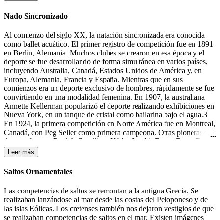
la portería contraria.
Nado Sincronizado
Al comienzo del siglo XX, la natación sincronizada era conocida
como ballet acuático. El primer registro de competición fue en 1891
en Berlín, Alemania. Muchos clubes se crearon en esa época y el
deporte se fue desarrollando de forma simultánea en varios países,
incluyendo Australia, Canadá, Estados Unidos de América y, en
Europa, Alemania, Francia y España. Mientras que en sus
comienzos era un deporte exclusivo de hombres, rápidamente se fue
convirtiendo en una modalidad femenina. En 1907, la australiana
Annette Kellerman popularizó el deporte realizando exhibiciones en
Nueva York, en un tanque de cristal como bailarina bajo el agua.3
En 1924, la primera competición en Norte América fue en Montreal,
Canadá, con Peg Seller como primera campeona. Otras pioneras del
deporte fueron: Beulah Gundling, Käthe Jacobi, Dawn Bean, Billie
MacKellar, Teresa Anderson y Gail Johnson. Muchas de las
Leer más
competiciones de esos días todavía se desarrollaban en lagos y ríos.
Durante los años 30 del siglo XX tuvieron lugar las primeras
Saltos Ornamentales
competiciones en Alemania, Canadá y los Estados Unidos.4 En
1933-1934 Katherine Curtis organizó un espectáculo, "The Modern
Las competencias de saltos se remontan a la antigua Grecia. Se
Mermaids" ("Las Sirenas Modernas"), para Feria Mundial en
realizaban lanzándose al mar desde las costas del Peloponeso y de
Chicago, el cual el presentador lo anunció como "natación
las islas Eólicas. Los cretenses también nos dejaron vestigios de que
sincronizada". Ésta fue la primera mención a este término, aunque
se realizaban competencias de saltos en el mar. Existen imágenes