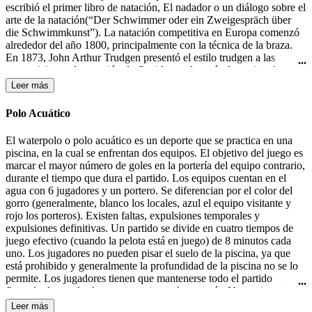
escribió el primer libro de natación, El nadador o un diálogo sobre el
arte de la natación(“Der Schwimmer oder ein Zweigespräch über
die Schwimmkunst”). La natación competitiva en Europa comenzó
alrededor del año 1800, principalmente con la técnica de la braza.
En 1873, John Arthur Trudgen presentó el estilo trudgen a las
competiciones de natación de Occidente, después de copiar el estilo
crol utilizado por los nativos americanos. Debido a la indiferencia
Leer más
británica para las salpicaduras, Trudgen empleó una patada de tijera
en lugar de la patada de estilo crol. La natación formó parte de los
Polo Acuático
primeros Juegos Olímpicos modernos en 1896 en Atenas. En 1902
Richard Cavill introdujo el estilo crol en el mundo occidental. En
El waterpolo o polo acuático es un deporte que se practica en una
1908, se creo la Federación Internacional de Natación (FINA). El
piscina, en la cual se enfrentan dos equipos. El objetivo del juego es
estilo mariposa fue desarrollado en la década de 1930 y fue en un
marcar el mayor número de goles en la portería del equipo contrario,
primer momento una variante del estilo braza, hasta que fue
durante el tiempo que dura el partido. Los equipos cuentan en el
aceptado como un estilo independiente en 1952.
agua con 6 jugadores y un portero. Se diferencian por el color del
gorro (generalmente, blanco los locales, azul el equipo visitante y
rojo los porteros). Existen faltas, expulsiones temporales y
expulsiones definitivas. Un partido se divide en cuatro tiempos de
juego efectivo (cuando la pelota está en juego) de 8 minutos cada
uno. Los jugadores no pueden pisar el suelo de la piscina, ya que
está prohibido y generalmente la profundidad de la piscina no se lo
permite. Los jugadores tienen que mantenerse todo el partido
flotando, lo que les hace consumir mucha energía. Un equipo tiene
30 segundos de posesión de la pelota para efectuar un lanzamiento a
Leer más