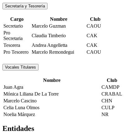
Secretaría y Tesorería
Cargo
Nombre
Club
Secretario
Marcelo Guzman
CAOU
Pro
Claudia Timberio
CAK
Secretaria
Tesorera
Andrea Angelletta
CAK
Pro Tesorero
Marcelo Remondegui
CAOU
Vocales Titulares
Nombre
Club
Juan Agra
CAMDP
Mónica Liliana De La Torre
CRABAL
Marcelo Cascino
CHN
Celia Luna Olmos
CULP
Noelia Márquez
NR
Entidades