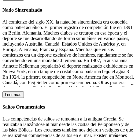
la portería contraria.
Nado Sincronizado
Al comienzo del siglo XX, la natación sincronizada era conocida
como ballet acuático. El primer registro de competición fue en 1891
en Berlín, Alemania. Muchos clubes se crearon en esa época y el
deporte se fue desarrollando de forma simultánea en varios países,
incluyendo Australia, Canadá, Estados Unidos de América y, en
Europa, Alemania, Francia y España. Mientras que en sus
comienzos era un deporte exclusivo de hombres, rápidamente se fue
convirtiendo en una modalidad femenina. En 1907, la australiana
Annette Kellerman popularizó el deporte realizando exhibiciones en
Nueva York, en un tanque de cristal como bailarina bajo el agua.3
En 1924, la primera competición en Norte América fue en Montreal,
Canadá, con Peg Seller como primera campeona. Otras pioneras del
deporte fueron: Beulah Gundling, Käthe Jacobi, Dawn Bean, Billie
MacKellar, Teresa Anderson y Gail Johnson. Muchas de las
Leer más
competiciones de esos días todavía se desarrollaban en lagos y ríos.
Durante los años 30 del siglo XX tuvieron lugar las primeras
Saltos Ornamentales
competiciones en Alemania, Canadá y los Estados Unidos.4 En
1933-1934 Katherine Curtis organizó un espectáculo, "The Modern
Las competencias de saltos se remontan a la antigua Grecia. Se
Mermaids" ("Las Sirenas Modernas"), para Feria Mundial en
realizaban lanzándose al mar desde las costas del Peloponeso y de
Chicago, el cual el presentador lo anunció como "natación
las islas Eólicas. Los cretenses también nos dejaron vestigios de que
sincronizada". Ésta fue la primera mención a este término, aunque
se realizaban competencias de saltos en el mar. Existen imágenes