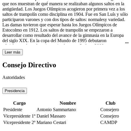
Curtis todavía usaba el nombre "rhythmic swimming" (natación
que nos muestran de qué manera se realizaban algunos saltos en la
rítmica) en su libro Rhythmic Swimming: A Source Book of
antigüedad. Los Juegos Olímpicos acogieron por primera vez a los
Synchronized Swimming and Water Pageantry (Minneapolis:
saltos de trampolín como disciplina en 1904. Fue en San Luís y sólo
Burgess Publishing Co., 1936). A pesar de esto, fue en Estados
participaron varones y con dos tipos de saltos: normalesy variedad.
Unidos de América donde obtuvo mayor importancia y
Las damas tuvieron que esperar hasta los Juegos Olímpicos de
trascendencia con las películas de Esther Williams, famosa actriz de
Estocolmo en 1912. Los saltos de trampolín se empezaron a
Hollywood y nadadora. A ella se le atribuye ser la gran impulsora de
desarrollar como resultado del avance de la gimnasia en la Europa
este deporte, por haberlo hecho famoso en sus películas de los años
del siglo XIX. En la copa del Mundo de 1995 debutaron
40 y 50 del siglo XX, haciéndolo llegar a todo el mundo. La
oficialmente los saltos sincronizados y en Sydney 2000 se
natación sincronizada femenina es deporte olímpico desde los
estrenaron como disciplina olímpica.
Leer más
Juegos Olímpicos de Los Ángeles en 1984.
Consejo Directivo
Autoridades
Presidencia
Cargo
Nombre
Club
Presidente
Antonio Sammartano
Consejero
Vicepresidente 1º
Daniel Massaro
Consejero
Vicepresidente 2º
Mariano Cestari
CAMDP