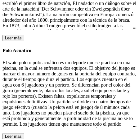
escribió el primer libro de natación, El nadador o un diálogo sobre el
arte de la natación(“Der Schwimmer oder ein Zweigespräch über
die Schwimmkunst”). La natación competitiva en Europa comenzó
alrededor del año 1800, principalmente con la técnica de la braza.
En 1873, John Arthur Trudgen presentó el estilo trudgen a las
competiciones de natación de Occidente, después de copiar el estilo
crol utilizado por los nativos americanos. Debido a la indiferencia
Leer más
británica para las salpicaduras, Trudgen empleó una patada de tijera
en lugar de la patada de estilo crol. La natación formó parte de los
Polo Acuático
primeros Juegos Olímpicos modernos en 1896 en Atenas. En 1902
Richard Cavill introdujo el estilo crol en el mundo occidental. En
El waterpolo o polo acuático es un deporte que se practica en una
1908, se creo la Federación Internacional de Natación (FINA). El
piscina, en la cual se enfrentan dos equipos. El objetivo del juego es
estilo mariposa fue desarrollado en la década de 1930 y fue en un
marcar el mayor número de goles en la portería del equipo contrario,
primer momento una variante del estilo braza, hasta que fue
durante el tiempo que dura el partido. Los equipos cuentan en el
aceptado como un estilo independiente en 1952.
agua con 6 jugadores y un portero. Se diferencian por el color del
gorro (generalmente, blanco los locales, azul el equipo visitante y
rojo los porteros). Existen faltas, expulsiones temporales y
expulsiones definitivas. Un partido se divide en cuatro tiempos de
juego efectivo (cuando la pelota está en juego) de 8 minutos cada
uno. Los jugadores no pueden pisar el suelo de la piscina, ya que
está prohibido y generalmente la profundidad de la piscina no se lo
permite. Los jugadores tienen que mantenerse todo el partido
flotando, lo que les hace consumir mucha energía. Un equipo tiene
30 segundos de posesión de la pelota para efectuar un lanzamiento a
Leer más