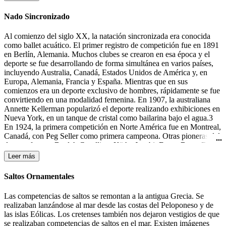
la portería contraria.
Nado Sincronizado
Al comienzo del siglo XX, la natación sincronizada era conocida
como ballet acuático. El primer registro de competición fue en 1891
en Berlín, Alemania. Muchos clubes se crearon en esa época y el
deporte se fue desarrollando de forma simultánea en varios países,
incluyendo Australia, Canadá, Estados Unidos de América y, en
Europa, Alemania, Francia y España. Mientras que en sus
comienzos era un deporte exclusivo de hombres, rápidamente se fue
convirtiendo en una modalidad femenina. En 1907, la australiana
Annette Kellerman popularizó el deporte realizando exhibiciones en
Nueva York, en un tanque de cristal como bailarina bajo el agua.3
En 1924, la primera competición en Norte América fue en Montreal,
Canadá, con Peg Seller como primera campeona. Otras pioneras del
deporte fueron: Beulah Gundling, Käthe Jacobi, Dawn Bean, Billie
MacKellar, Teresa Anderson y Gail Johnson. Muchas de las
Leer más
competiciones de esos días todavía se desarrollaban en lagos y ríos.
Durante los años 30 del siglo XX tuvieron lugar las primeras
Saltos Ornamentales
competiciones en Alemania, Canadá y los Estados Unidos.4 En
1933-1934 Katherine Curtis organizó un espectáculo, "The Modern
Las competencias de saltos se remontan a la antigua Grecia. Se
Mermaids" ("Las Sirenas Modernas"), para Feria Mundial en
realizaban lanzándose al mar desde las costas del Peloponeso y de
Chicago, el cual el presentador lo anunció como "natación
las islas Eólicas. Los cretenses también nos dejaron vestigios de que
sincronizada". Ésta fue la primera mención a este término, aunque
se realizaban competencias de saltos en el mar. Existen imágenes