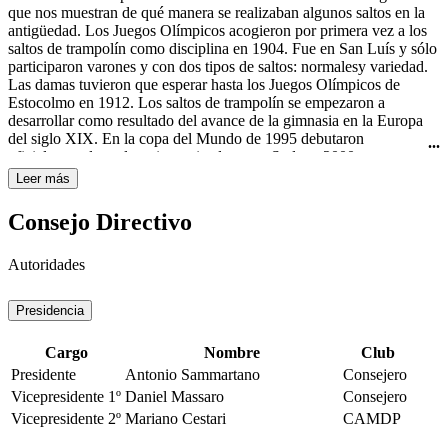
Curtis todavía usaba el nombre "rhythmic swimming" (natación
que nos muestran de qué manera se realizaban algunos saltos en la
rítmica) en su libro Rhythmic Swimming: A Source Book of
antigüedad. Los Juegos Olímpicos acogieron por primera vez a los
Synchronized Swimming and Water Pageantry (Minneapolis:
saltos de trampolín como disciplina en 1904. Fue en San Luís y sólo
Burgess Publishing Co., 1936). A pesar de esto, fue en Estados
participaron varones y con dos tipos de saltos: normalesy variedad.
Unidos de América donde obtuvo mayor importancia y
Las damas tuvieron que esperar hasta los Juegos Olímpicos de
trascendencia con las películas de Esther Williams, famosa actriz de
Estocolmo en 1912. Los saltos de trampolín se empezaron a
Hollywood y nadadora. A ella se le atribuye ser la gran impulsora de
desarrollar como resultado del avance de la gimnasia en la Europa
este deporte, por haberlo hecho famoso en sus películas de los años
del siglo XIX. En la copa del Mundo de 1995 debutaron
40 y 50 del siglo XX, haciéndolo llegar a todo el mundo. La
oficialmente los saltos sincronizados y en Sydney 2000 se
natación sincronizada femenina es deporte olímpico desde los
estrenaron como disciplina olímpica.
Leer más
Juegos Olímpicos de Los Ángeles en 1984.
Consejo Directivo
Autoridades
Presidencia
Cargo
Nombre
Club
Presidente
Antonio Sammartano
Consejero
Vicepresidente 1º
Daniel Massaro
Consejero
Vicepresidente 2º
Mariano Cestari
CAMDP