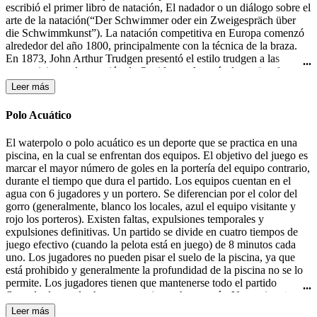
escribió el primer libro de natación, El nadador o un diálogo sobre el
arte de la natación(“Der Schwimmer oder ein Zweigespräch über
die Schwimmkunst”). La natación competitiva en Europa comenzó
alrededor del año 1800, principalmente con la técnica de la braza.
En 1873, John Arthur Trudgen presentó el estilo trudgen a las
competiciones de natación de Occidente, después de copiar el estilo
crol utilizado por los nativos americanos. Debido a la indiferencia
Leer más
británica para las salpicaduras, Trudgen empleó una patada de tijera
en lugar de la patada de estilo crol. La natación formó parte de los
Polo Acuático
primeros Juegos Olímpicos modernos en 1896 en Atenas. En 1902
Richard Cavill introdujo el estilo crol en el mundo occidental. En
El waterpolo o polo acuático es un deporte que se practica en una
1908, se creo la Federación Internacional de Natación (FINA). El
piscina, en la cual se enfrentan dos equipos. El objetivo del juego es
estilo mariposa fue desarrollado en la década de 1930 y fue en un
marcar el mayor número de goles en la portería del equipo contrario,
primer momento una variante del estilo braza, hasta que fue
durante el tiempo que dura el partido. Los equipos cuentan en el
aceptado como un estilo independiente en 1952.
agua con 6 jugadores y un portero. Se diferencian por el color del
gorro (generalmente, blanco los locales, azul el equipo visitante y
rojo los porteros). Existen faltas, expulsiones temporales y
expulsiones definitivas. Un partido se divide en cuatro tiempos de
juego efectivo (cuando la pelota está en juego) de 8 minutos cada
uno. Los jugadores no pueden pisar el suelo de la piscina, ya que
está prohibido y generalmente la profundidad de la piscina no se lo
permite. Los jugadores tienen que mantenerse todo el partido
flotando, lo que les hace consumir mucha energía. Un equipo tiene
30 segundos de posesión de la pelota para efectuar un lanzamiento a
Leer más