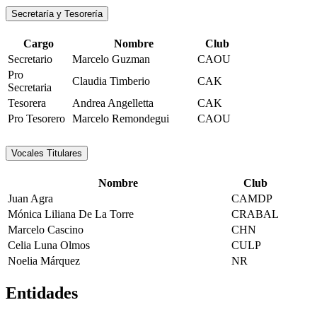
Secretaría y Tesorería
Cargo
Nombre
Club
Secretario
Marcelo Guzman
CAOU
Pro
Claudia Timberio
CAK
Secretaria
Tesorera
Andrea Angelletta
CAK
Pro Tesorero
Marcelo Remondegui
CAOU
Vocales Titulares
Nombre
Club
Juan Agra
CAMDP
Mónica Liliana De La Torre
CRABAL
Marcelo Cascino
CHN
Celia Luna Olmos
CULP
Noelia Márquez
NR
Entidades