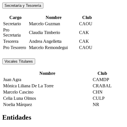
Secretaría y Tesorería
Cargo
Nombre
Club
Secretario
Marcelo Guzman
CAOU
Pro
Claudia Timberio
CAK
Secretaria
Tesorera
Andrea Angelletta
CAK
Pro Tesorero
Marcelo Remondegui
CAOU
Vocales Titulares
Nombre
Club
Juan Agra
CAMDP
Mónica Liliana De La Torre
CRABAL
Marcelo Cascino
CHN
Celia Luna Olmos
CULP
Noelia Márquez
NR
Entidades