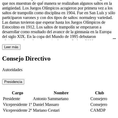
Curtis todavía usaba el nombre "rhythmic swimming" (natación
que nos muestran de qué manera se realizaban algunos saltos en la
rítmica) en su libro Rhythmic Swimming: A Source Book of
antigüedad. Los Juegos Olímpicos acogieron por primera vez a los
Synchronized Swimming and Water Pageantry (Minneapolis:
saltos de trampolín como disciplina en 1904. Fue en San Luís y sólo
Burgess Publishing Co., 1936). A pesar de esto, fue en Estados
participaron varones y con dos tipos de saltos: normalesy variedad.
Unidos de América donde obtuvo mayor importancia y
Las damas tuvieron que esperar hasta los Juegos Olímpicos de
trascendencia con las películas de Esther Williams, famosa actriz de
Estocolmo en 1912. Los saltos de trampolín se empezaron a
Hollywood y nadadora. A ella se le atribuye ser la gran impulsora de
desarrollar como resultado del avance de la gimnasia en la Europa
este deporte, por haberlo hecho famoso en sus películas de los años
del siglo XIX. En la copa del Mundo de 1995 debutaron
40 y 50 del siglo XX, haciéndolo llegar a todo el mundo. La
oficialmente los saltos sincronizados y en Sydney 2000 se
natación sincronizada femenina es deporte olímpico desde los
estrenaron como disciplina olímpica.
Leer más
Juegos Olímpicos de Los Ángeles en 1984.
Consejo Directivo
Autoridades
Presidencia
Cargo
Nombre
Club
Presidente
Antonio Sammartano
Consejero
Vicepresidente 1º
Daniel Massaro
Consejero
Vicepresidente 2º
Mariano Cestari
CAMDP