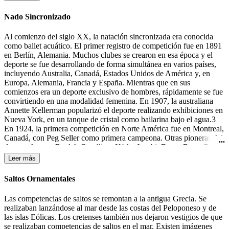
la portería contraria.
Nado Sincronizado
Al comienzo del siglo XX, la natación sincronizada era conocida
como ballet acuático. El primer registro de competición fue en 1891
en Berlín, Alemania. Muchos clubes se crearon en esa época y el
deporte se fue desarrollando de forma simultánea en varios países,
incluyendo Australia, Canadá, Estados Unidos de América y, en
Europa, Alemania, Francia y España. Mientras que en sus
comienzos era un deporte exclusivo de hombres, rápidamente se fue
convirtiendo en una modalidad femenina. En 1907, la australiana
Annette Kellerman popularizó el deporte realizando exhibiciones en
Nueva York, en un tanque de cristal como bailarina bajo el agua.3
En 1924, la primera competición en Norte América fue en Montreal,
Canadá, con Peg Seller como primera campeona. Otras pioneras del
deporte fueron: Beulah Gundling, Käthe Jacobi, Dawn Bean, Billie
MacKellar, Teresa Anderson y Gail Johnson. Muchas de las
Leer más
competiciones de esos días todavía se desarrollaban en lagos y ríos.
Durante los años 30 del siglo XX tuvieron lugar las primeras
Saltos Ornamentales
competiciones en Alemania, Canadá y los Estados Unidos.4 En
1933-1934 Katherine Curtis organizó un espectáculo, "The Modern
Las competencias de saltos se remontan a la antigua Grecia. Se
Mermaids" ("Las Sirenas Modernas"), para Feria Mundial en
realizaban lanzándose al mar desde las costas del Peloponeso y de
Chicago, el cual el presentador lo anunció como "natación
las islas Eólicas. Los cretenses también nos dejaron vestigios de que
sincronizada". Ésta fue la primera mención a este término, aunque
se realizaban competencias de saltos en el mar. Existen imágenes