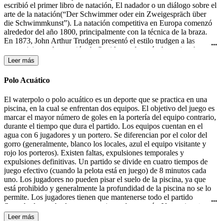
escribió el primer libro de natación, El nadador o un diálogo sobre el
arte de la natación(“Der Schwimmer oder ein Zweigespräch über
die Schwimmkunst”). La natación competitiva en Europa comenzó
alrededor del año 1800, principalmente con la técnica de la braza.
En 1873, John Arthur Trudgen presentó el estilo trudgen a las
competiciones de natación de Occidente, después de copiar el estilo
crol utilizado por los nativos americanos. Debido a la indiferencia
Leer más
británica para las salpicaduras, Trudgen empleó una patada de tijera
en lugar de la patada de estilo crol. La natación formó parte de los
Polo Acuático
primeros Juegos Olímpicos modernos en 1896 en Atenas. En 1902
Richard Cavill introdujo el estilo crol en el mundo occidental. En
El waterpolo o polo acuático es un deporte que se practica en una
1908, se creo la Federación Internacional de Natación (FINA). El
piscina, en la cual se enfrentan dos equipos. El objetivo del juego es
estilo mariposa fue desarrollado en la década de 1930 y fue en un
marcar el mayor número de goles en la portería del equipo contrario,
primer momento una variante del estilo braza, hasta que fue
durante el tiempo que dura el partido. Los equipos cuentan en el
aceptado como un estilo independiente en 1952.
agua con 6 jugadores y un portero. Se diferencian por el color del
gorro (generalmente, blanco los locales, azul el equipo visitante y
rojo los porteros). Existen faltas, expulsiones temporales y
expulsiones definitivas. Un partido se divide en cuatro tiempos de
juego efectivo (cuando la pelota está en juego) de 8 minutos cada
uno. Los jugadores no pueden pisar el suelo de la piscina, ya que
está prohibido y generalmente la profundidad de la piscina no se lo
permite. Los jugadores tienen que mantenerse todo el partido
flotando, lo que les hace consumir mucha energía. Un equipo tiene
30 segundos de posesión de la pelota para efectuar un lanzamiento a
Leer más